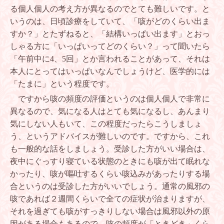
る個人個人の考え方が異なるのでとても難しいです。と
いうのは、日頃診療をしていて、「咳がどのくらい出ま
すか？」とたずねると、「結構いっぱい出ます」とおっ
しゃる方に「いっぱいってどのくらい？」って聞いたら
「午前中に
4
、
5
回」とか言われることがあって、それは
本人にとってはいっぱいなんでしょうけど、医学的には
「たまに」という程度です。
ですから咳の頻度の評価というのは個人個人で非常に
異なるので、気になる人はとても気になるし、あんまり
気にしない人もいて、この程度だったらこうしましょ
う、というアドバイスが難しいのです。ですから、これ
も一般的な話をしましょう。受診した方がいい場合は、
夜中にぐっすり寝ている状態のときにも咳が出て眠れな
かったり、咳が嘔吐するくらい咳込みがあったりする場
合というのは受診した方がいいでしょう。通常の風邪の
咳であれば２週間くらいで全ての症状が治まりますが、
それを過ぎても咳がすっきりしない場合は風邪以外の原
因がある場合もあるので、咳の頻度が「ときどき」くら