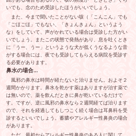
いでも、念のため受診したほうがいいでしょう。
また、今まで聞いたことがない咳（「こんこん」でも
「ごほごほ」でもない、「きょんきょん」というよう
な）をしていて、声がかれている場合は受診した方がい
いでしょう。またこの状態で発熱があり、息を吐くとき
に「うー、うー」というような犬が低くうなるような音
がする場合には、夜でも受診してもらえる病院を受診す
る必要があります。
鼻水の場合
...
風邪の鼻水は時間が経たないと治りません。およそ２
週間かかります。鼻水を乾かす薬はありますが治す薬で
は無いので、薬を飲んだときに鼻が乾いているだけで
す。ですが、逆に風邪の鼻水なら２週間経てば治ります
ので、それを経過してもしつこく続く場合は耳鼻科を受
診するといいでしょう。蓄膿やアレルギー性鼻炎の場合
があります。
ただ、最初からアレルギー性鼻炎のある人に関して