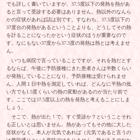
でも詳しく書いていますが、
37.5
度以下の発熱を熱があ
ると言って受診する必要はありません。熱以外のなんら
かの症状があれば話は別です。すなわち、
37.5
度以下の
37
度台の発熱があるということよりも、どうしてその熱
を計ることになったかという症状のほうが重要なので
す。なにもない
37
度から
37.5
度の発熱は熱とは考えませ
ん。
いつも病院で言っていることですが、それを熱だとす
るならば、午後に予防接種にきた患者さんは半数くらい
が発熱していることになり、予防接種は受けられませ
ん。人間１日中熱を測定していれば、どんなに平熱の低
い方でも
1.5
度くらいの熱の変動があるのが当たり前で
す。ここでは
37.5
度以上の熱を発熱と考えることにしま
しょう。
そこで、熱が出た！で、すぐ受診か？ということそれ
も正しいとは思いません。熱があってもその他に大した
症状がなく、本人が元気であれば（元気であると言うの