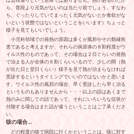
は普段通りという意味ではありません。熱があるのだか
ら、普段より元気がないのは当たり前でしょう。すなわ
ち、ぐったりしていてまったく元気がないとか食欲がな
いという状態ではないということをいいます）ちょっと
様子を見てもいいでしょう。
小児科領域での発熱の原因は多くが風邪やその類縁疾
患であると考えますが、それらの病原体の８割程度がウ
イルス性のものであって、その場合は２日ぐらいの発熱
で治まる人が全体の６割くらいいるので、少しの間（熱
が出た日と翌日くらい）様子を見て熱が治まらなければ
受診するというタイミングでいいのではないかと思いま
す。ウイルス性の風邪の場合、早く受診したら早く治る
というものもありませんから・・・以上の話はあくまで
熱のみに関しての話であって、それにいろいろな症状が
付随する場合はまた話が違うということはご了承くださ
い。
咳の場合
...
どの程度の咳で病院に行くかということは、咳に対す