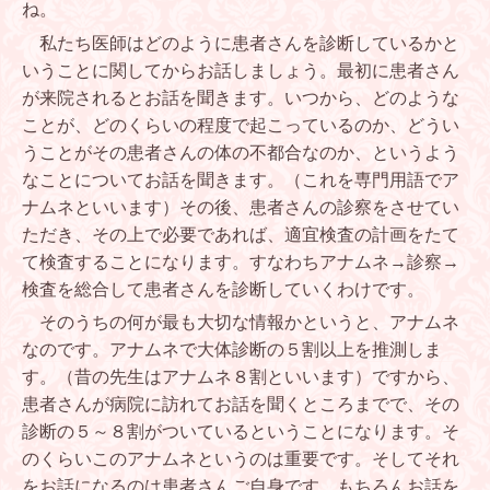
ね。
私たち医師はどのように患者さんを診断しているかと
いうことに関してからお話しましょう。最初に患者さん
が来院されるとお話を聞きます。いつから、どのような
ことが、どのくらいの程度で起こっているのか、どうい
うことがその患者さんの体の不都合なのか、というよう
なことについてお話を聞きます。（これを専門用語でア
ナムネといいます）その後、患者さんの診察をさせてい
ただき、その上で必要であれば、適宜検査の計画をたて
て検査することになります。すなわちアナムネ
→
診察
→
検査を総合して患者さんを診断していくわけです。
そのうちの何が最も大切な情報かというと、アナムネ
なのです。アナムネで大体診断の５割以上を推測しま
す。（昔の先生はアナムネ８割といいます）ですから、
患者さんが病院に訪れてお話を聞くところまでで、その
診断の５～８割がついているということになります。そ
のくらいこのアナムネというのは重要です。そしてそれ
をお話になるのは患者さんご自身です。もちろんお話を